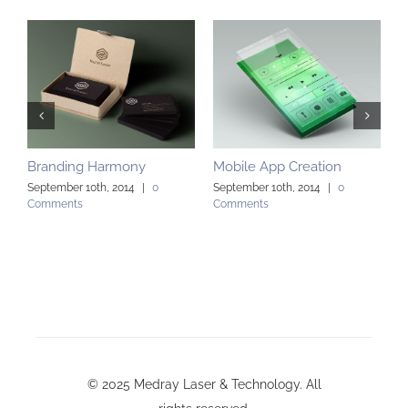
Branding Harmony
Mobile App Creation
L
September 10th, 2014
|
0
September 10th, 2014
|
0
S
Comments
Comments
C
© 2025 Medray Laser & Technology. All