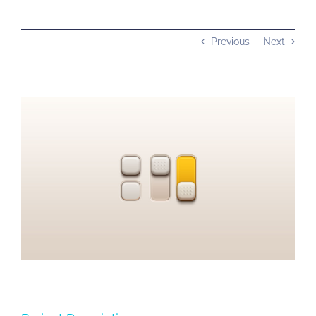
Previous
Next
View
Larger
Image