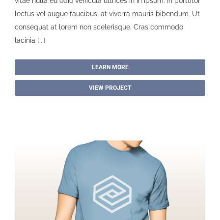
vitae nulla eu odio vehicula ultrices in in ipsum. In porttitor
lectus vel augue faucibus, at viverra mauris bibendum. Ut
consequat at lorem non scelerisque. Cras commodo
lacinia [...]
LEARN MORE
VIEW PROJECT