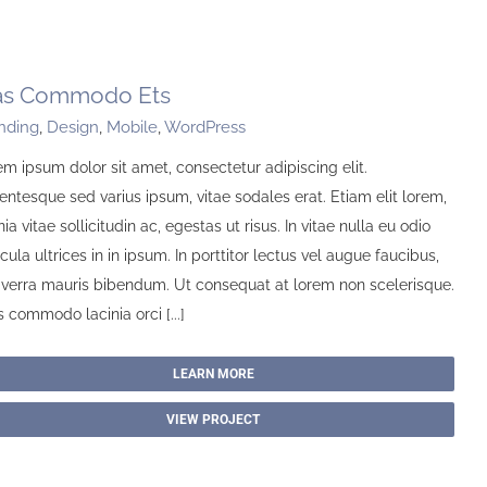
as Commodo Ets
nding
,
Design
,
Mobile
,
WordPress
m ipsum dolor sit amet, consectetur adipiscing elit.
entesque sed varius ipsum, vitae sodales erat. Etiam elit lorem,
nia vitae sollicitudin ac, egestas ut risus. In vitae nulla eu odio
cula ultrices in in ipsum. In porttitor lectus vel augue faucibus,
viverra mauris bibendum. Ut consequat at lorem non scelerisque.
 commodo lacinia orci [...]
LEARN MORE
VIEW PROJECT