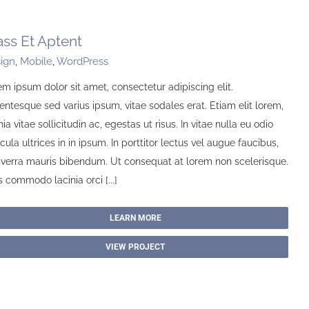
ass Et Aptent
ign
,
Mobile
,
WordPress
m ipsum dolor sit amet, consectetur adipiscing elit.
entesque sed varius ipsum, vitae sodales erat. Etiam elit lorem,
nia vitae sollicitudin ac, egestas ut risus. In vitae nulla eu odio
cula ultrices in in ipsum. In porttitor lectus vel augue faucibus,
viverra mauris bibendum. Ut consequat at lorem non scelerisque.
 commodo lacinia orci [...]
LEARN MORE
VIEW PROJECT