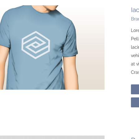
Ia
Bra
Lore
Pell
laci
vehi
at 
Cras