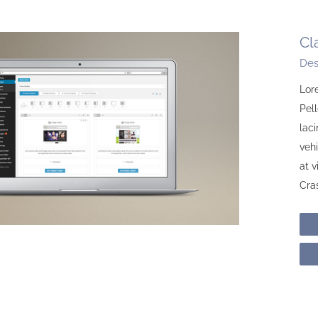
Cl
Des
Lore
Pell
laci
vehi
at 
Cras