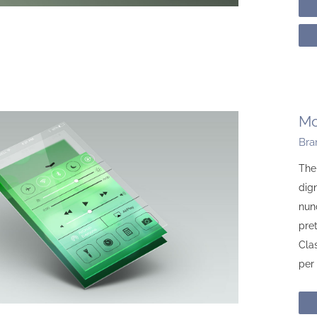
Mo
Bra
The
dign
nun
pre
Clas
per 