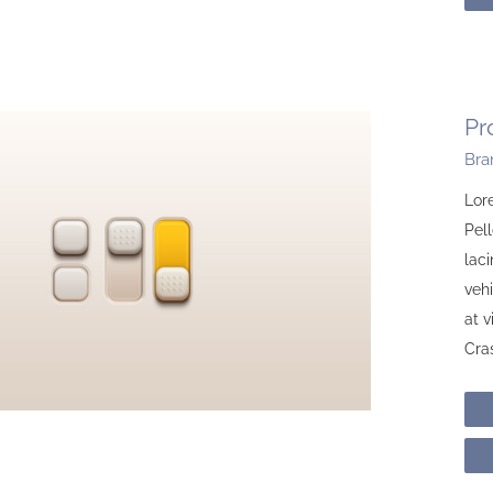
Pr
Bra
Lore
Pell
laci
vehi
at 
Cras