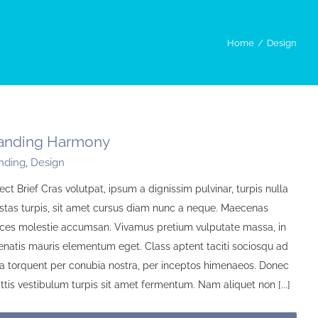
Home
Design
anding Harmony
nding
,
Design
ect Brief Cras volutpat, ipsum a dignissim pulvinar, turpis nulla
stas turpis, sit amet cursus diam nunc a neque. Maecenas
rices molestie accumsan. Vivamus pretium vulputate massa, in
enatis mauris elementum eget. Class aptent taciti sociosqu ad
ora torquent per conubia nostra, per inceptos himenaeos. Donec
ttis vestibulum turpis sit amet fermentum. Nam aliquet non [...]