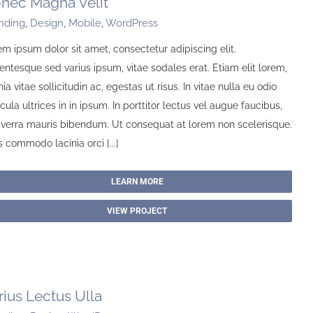
nec Magna Velit
nding
,
Design
,
Mobile
,
WordPress
m ipsum dolor sit amet, consectetur adipiscing elit.
entesque sed varius ipsum, vitae sodales erat. Etiam elit lorem,
nia vitae sollicitudin ac, egestas ut risus. In vitae nulla eu odio
cula ultrices in in ipsum. In porttitor lectus vel augue faucibus,
viverra mauris bibendum. Ut consequat at lorem non scelerisque.
 commodo lacinia orci [...]
LEARN MORE
VIEW PROJECT
rius Lectus Ulla