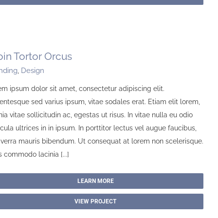
oin Tortor Orcus
nding
,
Design
m ipsum dolor sit amet, consectetur adipiscing elit.
entesque sed varius ipsum, vitae sodales erat. Etiam elit lorem,
nia vitae sollicitudin ac, egestas ut risus. In vitae nulla eu odio
cula ultrices in in ipsum. In porttitor lectus vel augue faucibus,
viverra mauris bibendum. Ut consequat at lorem non scelerisque.
 commodo lacinia [...]
LEARN MORE
VIEW PROJECT