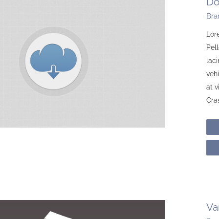
Do
Bra
Lore
Pell
laci
vehi
at 
Cras
Va