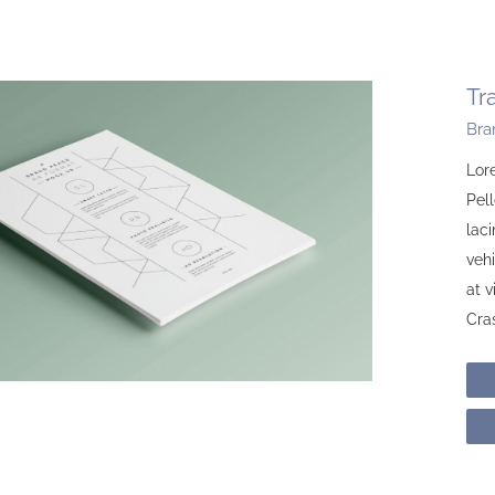
Tr
Bra
Lore
Pell
laci
vehi
at 
Cras