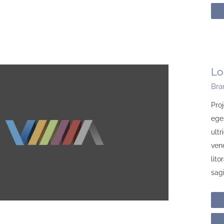
Lo
Bra
Proj
ege
ult
ven
lit
sagi