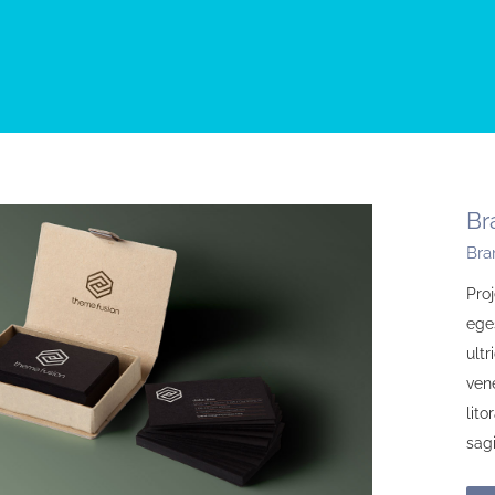
Br
Bra
Proj
ege
ult
ven
lit
sagi