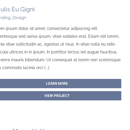
culis Eu Gigni
nding
,
Design
m ipsum dolor sit amet, consectetur adipiscing elit.
entesque sed varius ipsum, vitae sodales erat. Etiam elit lorem,
nia vitae sollicitudin ac, egestas ut risus. In vitae nulla eu odio
cula ultrices in in ipsum. In porttitor lectus vel augue faucibus,
viverra mauris bibendum. Ut consequat at lorem non scelerisque.
 commodo lacinia orci [...]
LEARN MORE
VIEW PROJECT